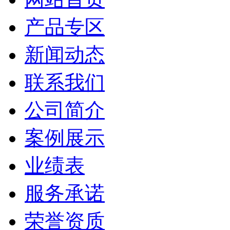
产品专区
新闻动态
联系我们
公司简介
案例展示
业绩表
服务承诺
荣誉资质