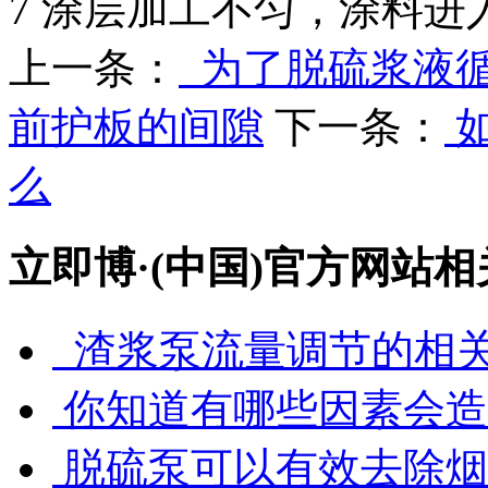
7 涂层加工不匀，涂料进
上一条：
 为
前护板的间隙
下一条：
如
么
立即博·(中国)官方网站
  渣浆泵流
 你知道有
 脱硫泵可以有