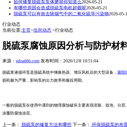
如何修复脱硫泵泵体磨损你知道么
2026-05-21
有哪些原因会造成脱硫泵电机超载呢
2026-05-21
脱硫泵可以有效去除烟气中的二氧化硫等污染物
2026-05-
行业动态
当前位置:
主页
>
信息动态
>行业动态
脱硫泵腐蚀原因分析与防护材
来源：
sdzati66.com
发布时间：2020/12/8 10:51:04
脱硫浆液循环泵是脱硫系统中继换热器、增压风机后的大型设备，
襄阳
损耗极为严重，影响泵的出力效率和服役周期。
一般的脱硫泵在使用中遇到的物理腐蚀破坏主要表现溶胀、鼓泡、
涂覆防腐蚀涂层。
上一条：
脱硫泵的修复方法有哪些
下一条：
环保脱硫泵的布