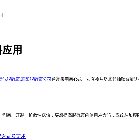
14
料应用
烟气脱硫泵
,
襄阳脱硫泵公司
通常采用离心式，它直接从塔底部抽取浆液进
分层、剥离、开裂、扩散性底蚀，要想提高脱硫泵的使用寿命吗，应
置方式及要求